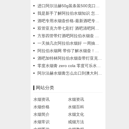
进口阿尔法赫50g装条装500克口味图片 阿拉伯水烟膏中国总代理
我是新手了解阿拉伯水烟知识 怎么购买抽阿拉伯水烟
酒吧专用水烟壶价格-最新酒吧专用水烟壶价格、批发报价、价格大全
双管亚克力带七彩灯 酒吧清吧阿拉伯水烟壶
方形四管带灯酒吧阿拉伯水烟壶 图案方形四嘴亚克力水烟壶
一天抽几次阿拉伯水烟好 一周抽几次阿拉伯水烟好
阿拉伯水烟网 带你了解水烟壶！如何选择水烟壶！
酒吧加特林阿拉伯水烟壶带灯亚克力四嘴酒吧水烟壶大号水烟壶
零度水烟膏 zero cola 零度可乐水烟味道 可乐味道还原最好
阿尔法赫水烟膏怎么出口到澳大利亚？
网站分类
水烟资讯
水烟资讯
水烟价格
水烟百科
水烟简介
水烟文化
水烟常识
戒烟方法