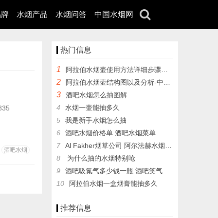
品牌
水烟产品
水烟问答
中国水烟网
热门信息
1
阿拉伯水烟壶使用方法详细步骤图解
2
阿拉伯水烟壶结构图以及分析-中文版，附加各个点的分布讲解
3
酒吧水烟怎么抽图解
4
水烟一壶能抽多久
35
5
我是新手水烟怎么抽
6
酒吧水烟价格单 酒吧水烟菜单
7
Al Fakher烟草公司 阿尔法赫水烟膏简介
酒吧水烟
8
为什么抽的水烟特别呛
9
酒吧吸氮气多少钱一瓶 酒吧笑气不要玩
10
阿拉伯水烟一盒烟膏能抽多久
推荐信息