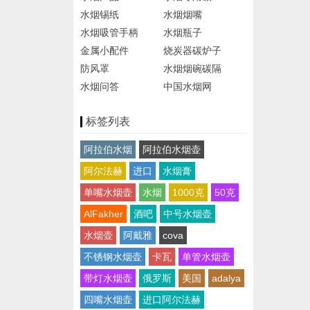
水烟锡纸
水烟烟嘴
水烟吸管手柄
水烟瓶子
金属小配件
烧炭器碳炉子
防风罩
水烟烟碗碳隔
水烟问答
中国水烟网
标签列表
阿拉伯水烟
阿拉伯水烟壶
阿尔法赫
进口
水烟膏
单嘴水烟壶
水烟
1000克
50克
AlFakher
酒吧
中号水烟壶
水烟壶
阿戴雅
cova
不锈钢水烟壶
卡瓦
单管水烟壶
带灯水烟壶
俄罗斯
美国
adalya
四嘴水烟壶
进口阿尔法赫