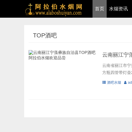
首页
水烟资讯
TOP酒吧
云南丽江宁
云南省丽江市宁蒗
方瓶四管带灯壶2个 
酒吧水烟
ad