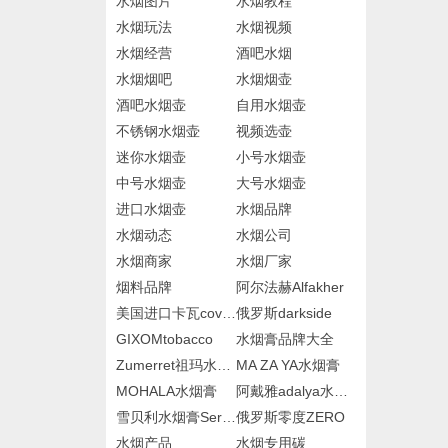
水烟图片
水烟教程
水烟玩法
水烟视频
水烟经营
酒吧水烟
水烟烟吧
水烟烟壶
酒吧水烟壶
自用水烟壶
不锈钢水烟壶
视频选壶
迷你水烟壶
小号水烟壶
中号水烟壶
大号水烟壶
进口水烟壶
水烟品牌
水烟动态
水烟公司
水烟商家
水烟厂家
烟料品牌
阿尔法赫Alfakher
美国进口卡瓦cova水烟膏
俄罗斯darkside
GIXOMtobacco
水烟膏品牌大全
Zumerret祖玛水烟膏
MA ZA YA水烟膏
MOHALA水烟膏
阿戴雅adalya水烟膏
雪贝利水烟膏Serbetli
俄罗斯零度ZERO
水烟产品
水烟专用碳