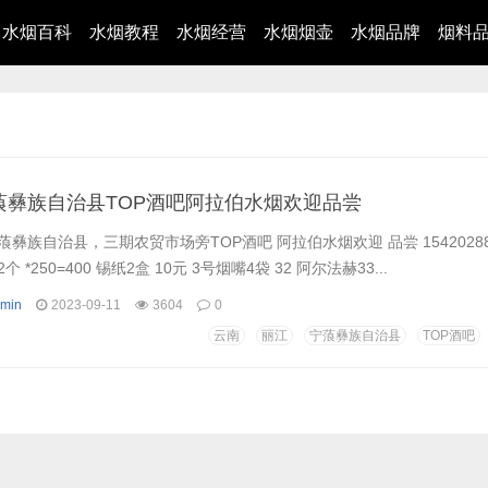
水烟百科
水烟教程
水烟经营
水烟烟壶
水烟品牌
烟料
蒗彝族自治县TOP酒吧阿拉伯水烟欢迎品尝
彝族自治县，三期农贸市场旁TOP酒吧 阿拉伯水烟欢迎 品尝 15420288
*250=400 锡纸2盒 10元 3号烟嘴4袋 32 阿尔法赫33...
min
2023-09-11
3604
0
云南
丽江
宁蒗彝族自治县
TOP酒吧