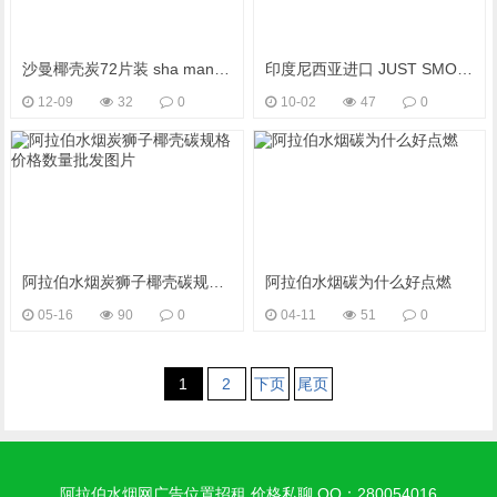
沙曼椰壳炭72片装 sha man 骷髅人椰壳炭
印度尼西亚进口 JUST SMOKE 椰壳炭72 pcs，整柜到货 批发
12-09
32
0
10-02
47
0
阿拉伯水烟炭狮子椰壳碳规格价格数量批发图片
阿拉伯水烟碳为什么好点燃
05-16
90
0
04-11
51
0
1
2
下页
尾页
阿拉伯水烟网广告位置招租 价格私聊 QQ：280054016