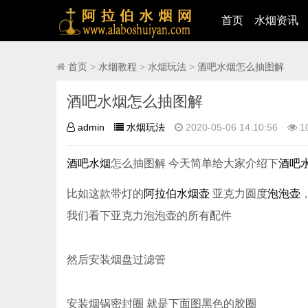
首页
水烟资讯
首页
>
水烟教程
>
水烟玩法
>
酒吧水烟怎么抽图解
酒吧水烟怎么抽图解
admin
水烟玩法
2020-05-06 14:10:56
1
酒吧
水烟
怎么抽图解 今天简单给大家介绍下
酒吧
比如这款带灯的
阿拉伯水烟壶
亚克力圆度
泡泡壶
我们看下亚克力泡泡壶的所有配件
然后安装烟盘过滤管
安装烟锅密封圈 就是下面图黑色的胶圈