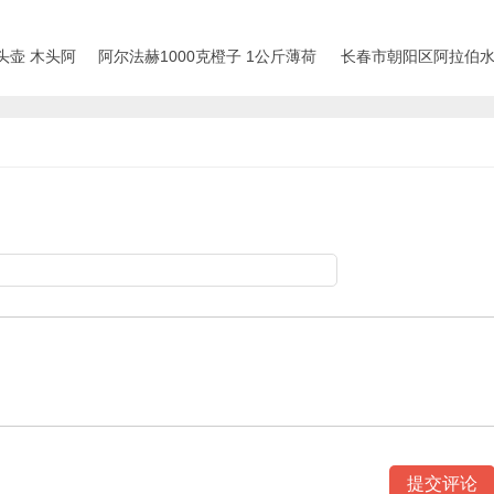
头壶 木头阿
阿尔法赫1000克橙子 1公斤薄荷
长春市朝阳区阿拉伯水烟
云南大理酒吧阿拉伯水烟
ER 阿尔法赫专卖批发