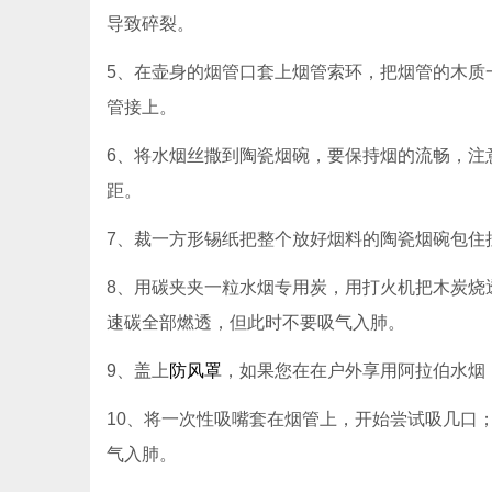
导致碎裂。
5、在壶身的烟管口套上烟管索环，把烟管的木质
管接上。
6、将水烟丝撒到陶瓷烟碗，要保持烟的流畅，注
距。
7、裁一方形锡纸把整个放好烟料的陶瓷烟碗包住
8、用碳夹夹一粒水烟专用炭，用打火机把木炭烧
速碳全部燃透，但此时不要吸气入肺。
9、盖上
防风罩
，如果您在在户外享用阿拉伯水烟
10、将一次性吸嘴套在烟管上，开始尝试吸几口
气入肺。