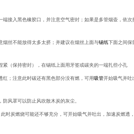
一端接入黑色橡胶口，并注意空气密封；如果是多管烟壶，依次
意烟丝不能放得太多太挤；并建议在烟丝上面与
锡纸
下面之间保
捏紧（保持密封），在锡纸上面用牙签或碳夹的一端扎些小孔
透红；注意此时碳还有黑色部分没有燃，可用
吸管
开始吸气并吐
，防风罩可以防止风吹散木炭的灰尘。
；此时炭燃烧可能还不够充分，可开始吸气并吐出，加速炭燃透