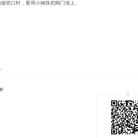
的烟管口时，要用小钢珠把阀门堵上。
。
解