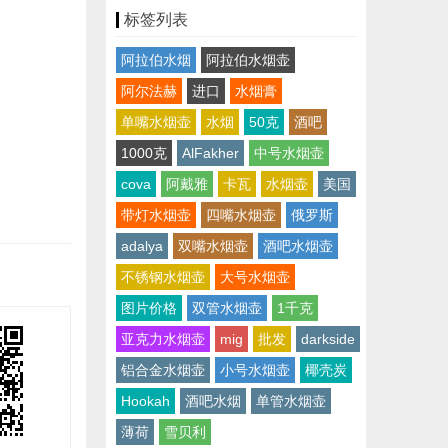
标签列表
阿拉伯水烟
阿拉伯水烟壶
阿尔法赫
进口
水烟膏
单嘴水烟壶
水烟
50克
酒吧
1000克
AlFakher
中号水烟壶
cova
阿戴雅
卡瓦
水烟壶
美国
带灯水烟壶
四嘴水烟壶
俄罗斯
adalya
双嘴水烟壶
酒吧水烟壶
不锈钢水烟壶
大号水烟壶
图片价格
双管水烟壶
1千克
亚克力水烟壶
mig
批发
darkside
铝合金水烟壶
小号水烟壶
椰壳炭
Hookah
酒吧水烟
单管水烟壶
薄荷
雪贝利