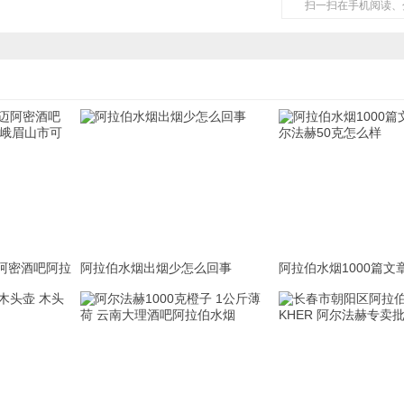
扫一扫在手机阅读、
阿密酒吧阿拉
阿拉伯水烟出烟少怎么回事
阿拉伯水烟1000篇文
眉山市可以抽
法赫50克怎么样