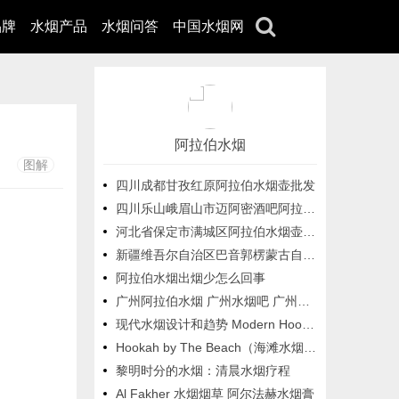
品牌
水烟产品
水烟问答
中国水烟网
阿拉伯水烟
图解
四川成都甘孜红原阿拉伯水烟壶批发
四川乐山峨眉山市迈阿密酒吧阿拉伯水烟 四川乐山峨眉山市可以抽水烟的地方
河北省保定市满城区阿拉伯水烟壶 酒吧抽水烟的地方
新疆维吾尔自治区巴音郭楞蒙古自治州库尔勒市阿拉伯水烟
阿拉伯水烟出烟少怎么回事
广州阿拉伯水烟 广州水烟吧 广州酒吧水烟
现代水烟设计和趋势 Modern Hookah Designs and Trends
Hookah by The Beach（海滩水烟酒店）
黎明时分的水烟：清晨水烟疗程
Al Fakher 水烟烟草 阿尔法赫水烟膏