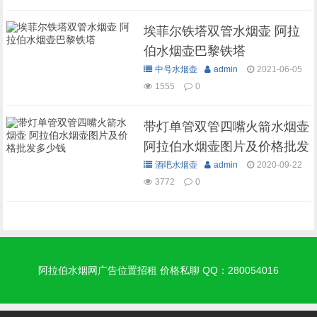
埃菲尔铁塔双管水烟壶 阿拉
伯水烟壶巴黎铁塔
中号水烟壶
admin
2021-06-05
1555
0
带灯单管双管四嘴火箭水烟壶
阿拉伯水烟壶图片及价格批发
多少钱
酒吧水烟壶
admin
2020-09-22
3772
0
阿拉伯水烟网广告位置招租 价格私聊 QQ：280054016