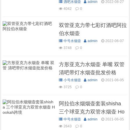
酒吧水烟壶
admin
2022-08-27
4042
0
双管亚克力带七彩灯酒吧阿拉
伯水烟壶
中号水烟壶
admin
2022-06-07
3748
0
方形亚克力水烟壶 单嘴 双管
清吧带灯水烟壶批发价格
小号水烟壶
admin
2021-06-05
3725
0
阿拉伯水烟烟壶套装shisha
三个球亚克力双管水烟壶 Ho
okah跨境
中号水烟壶
admin
2021-06-05
2643
0