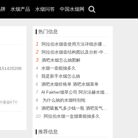
品牌
水烟产品
水烟问答
中国水烟网
热门信息
1
阿拉伯水烟壶使用方法详细步骤图解
2
阿拉伯水烟壶结构图以及分析-中文版，附加各个点的分布讲解
3
酒吧水烟怎么抽图解
4
水烟一壶能抽多久
420208
5
我是新手水烟怎么抽
6
酒吧水烟价格单 酒吧水烟菜单
7
Al Fakher烟草公司 阿尔法赫水烟膏简介
8
为什么抽的水烟特别呛
对量贩KTV
9
酒吧吸氮气多少钱一瓶 酒吧笑气不要玩
10
阿拉伯水烟一盒烟膏能抽多久
推荐信息