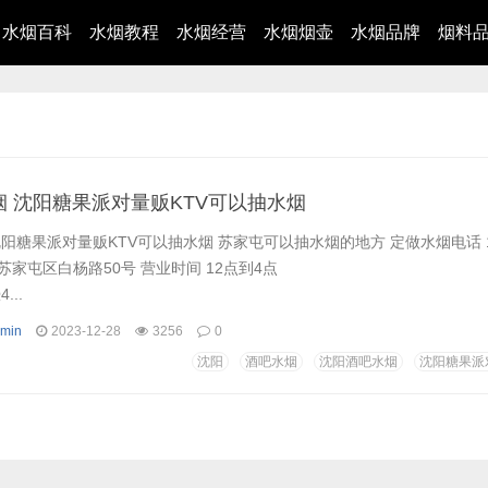
水烟百科
水烟教程
水烟经营
水烟烟壶
水烟品牌
烟料
 沈阳糖果派对量贩KTV可以抽水烟
阳糖果派对量贩KTV可以抽水烟 苏家屯可以抽水烟的地方 定做水烟电话 151
市苏家屯区白杨路50号 营业时间 12点到4点
...
min
2023-12-28
3256
0
沈阳
酒吧水烟
沈阳酒吧水烟
沈阳糖果派