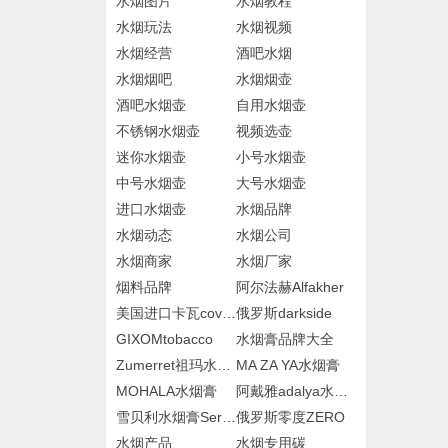
水烟图片
水烟教程
水烟玩法
水烟视频
水烟经营
酒吧水烟
水烟烟吧
水烟烟壶
酒吧水烟壶
自用水烟壶
不锈钢水烟壶
视频选壶
迷你水烟壶
小号水烟壶
中号水烟壶
大号水烟壶
进口水烟壶
水烟品牌
水烟动态
水烟公司
水烟商家
水烟厂家
烟料品牌
阿尔法赫Alfakher
美国进口卡瓦cova水烟膏
俄罗斯darkside
GIXOMtobacco
水烟膏品牌大全
Zumerret祖玛水烟膏
MA ZA YA水烟膏
MOHALA水烟膏
阿戴雅adalya水烟膏
雪贝利水烟膏Serbetli
俄罗斯零度ZERO
水烟产品
水烟专用碳