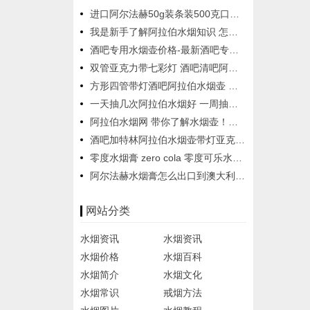
进口阿尔法赫50g装条装500克口味图片 阿拉伯水烟膏中国总代理
我是新手了解阿拉伯水烟知识 怎么购买抽阿拉伯水烟
酒吧专用水烟壶价格-最新酒吧专用水烟壶价格、批发报价、价格大全
双管亚克力带七彩灯 酒吧清吧阿拉伯水烟壶
方形四管带灯酒吧阿拉伯水烟壶 图案方形四嘴亚克力水烟壶
一天抽几次阿拉伯水烟好 一周抽几次阿拉伯水烟好
阿拉伯水烟网 带你了解水烟壶！如何选择水烟壶！
酒吧加特林阿拉伯水烟壶带灯亚克力四嘴酒吧水烟壶大号水烟壶
零度水烟膏 zero cola 零度可乐水烟味道 可乐味道还原最好
阿尔法赫水烟膏怎么出口到澳大利亚？
网站分类
水烟资讯
水烟资讯
水烟价格
水烟百科
水烟简介
水烟文化
水烟常识
戒烟方法